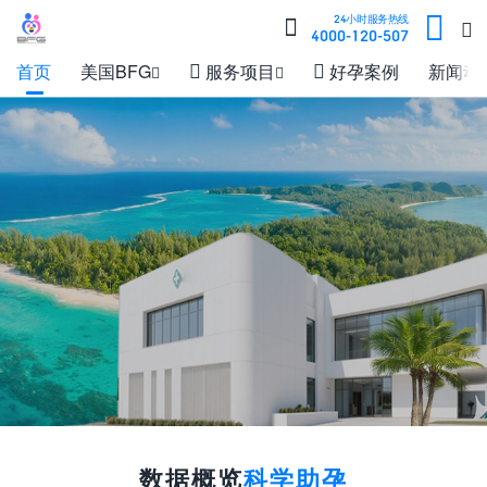

24小时服务热线


4000-120-507
首页
美国BFG

服务项目

好孕案例
新闻动


数据概览
科学助孕