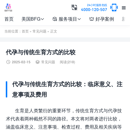

24小时服务热线


4000-120-507
首页
美国BFG
服务项目
好孕案例
新




当前位置：
首页
»
常见问题
» 正文
代孕与传统生育方式的比较


2025-02-15
常见问题
阅读(210)
代孕与传统生育方式的比较：临床意义、注
意事项及费用
生育是人类繁衍的重要环节，传统生育方式与代孕技
术代表着两种截然不同的路径。本文将对两者进行比较，
涵盖临床意义、注意事项、检查过程、费用及相关疾病等