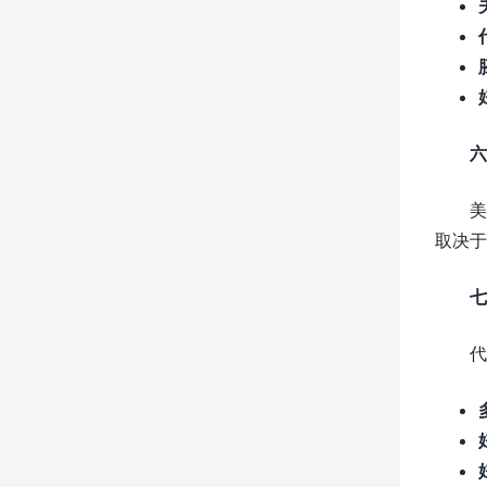
六
美
取决于
七
代