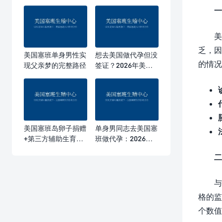
一
美
乏，因
美国塞班单身男性实
想去美国做代孕但没
的情况
现父亲梦的完整路径
签证？2026年美国
塞班代孕全解析
美国塞班岛卵子捐赠
单身男同志去美国塞
+第三方辅助生育组
班做代孕：2026年
合方案：2026年华
最新政策与全包费用
二
人家庭的高效生育路
指南
径
与
格的监
个数值