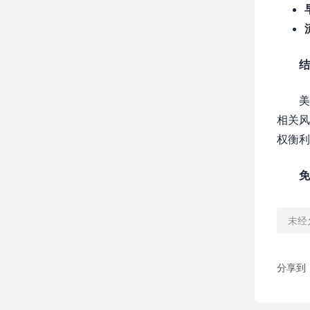
结
美
相关风
权衡利
免
未经
分享到