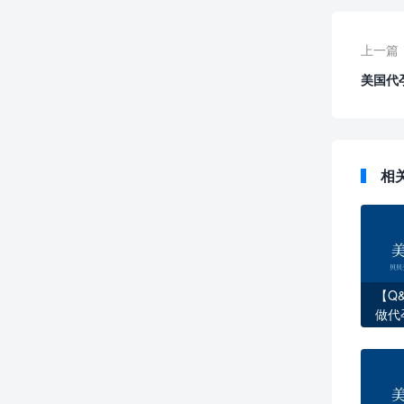
上一篇
美国代
相
【Q
做代
全流