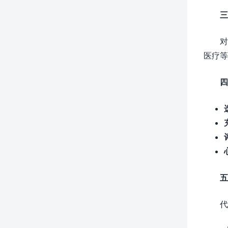
三
对
医疗等
四
五
代