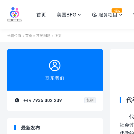
NEW
首页
美国BFG
服务项目



当前位置：
首页
»
常见问题
» 正文

联系我们
代

+44 7935 002 239
复制
代
社会讨
最新发布
代孕的