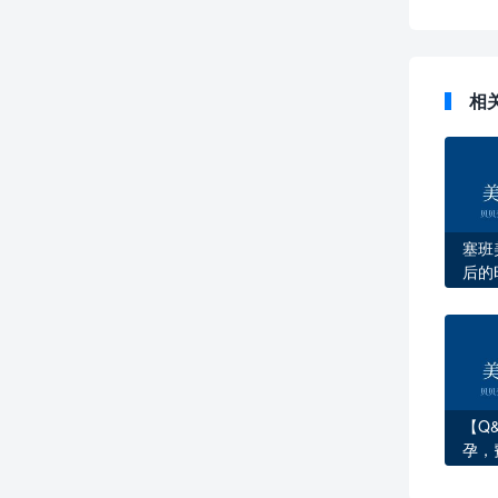
相
塞班
后的
建
【Q
孕，
这1