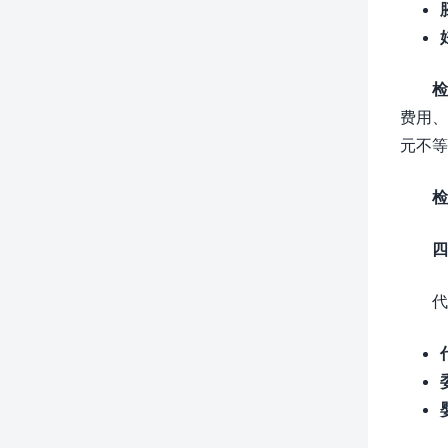
检
费用、
元不等
检
四
代