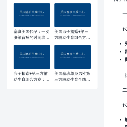
一
代
塞班美国代孕：一次
美国卵子捐赠+第三
决策背后的时间线、
方辅助生育组合方
预算与信任重建
案：为什么”双轨”路
径越来越受欢迎
卵子捐赠+第三方辅
美国塞班单身男性第
助生育组合方案：塞
三方辅助生育全路
班路线如何帮单身爸
径：从医学评估到宝
二
爸圆梦
宝落地
代