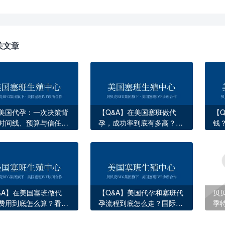
关文章
美国代孕：一次决策背
【Q&A】在美国塞班做代
【
时间线、预算与信任重
孕，成功率到底有多高？看
钱
完这些数据你就心里有底了
面
&A】在美国塞班做代
【Q&A】美国代孕和塞班代
贝
费用到底怎么算？看完
孕流程到底怎么走？国际家
季
2项收费你就明白了
庭必知的完整指南
不