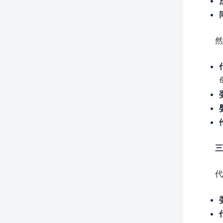
然
三
代