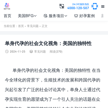

24小时服务热线


4000-120-507
首页
美国BFG
服务项目
好孕案例
新




当前位置：
首页
»
常见问题
» 正文
单身代孕的社会文化视角：美国的独特性


2024-11-25
常见问题
阅读(270)
单身代孕的社会文化视角：美国的独特性 在当
今全球化的背景下，生殖技术的发展和跨国代孕的
兴起引发了广泛的社会讨论其中，单身人士通过代
孕实现生育的愿望成为了一个引人关注的话题在众