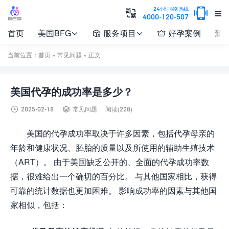

24小时服务热线


4000-120-507
首页
美国BFG
服务项目
好孕案例
新




当前位置：
首页
»
常见问题
» 正文
美国代孕的成功率是多少？


2025-02-18
常见问题
阅读(228)
美国的代孕成功率取决于许多因素，包括代孕母亲的
年龄和健康状况、胚胎的质量以及所使用的辅助生殖技术
（ART）。 由于美国缺乏公开的、全面的代孕成功率数
据，很难给出一个确切的百分比。 与其他国家相比，获得
可靠的统计数据也更加困难。 影响成功率的因素与其他国
家相似，包括：