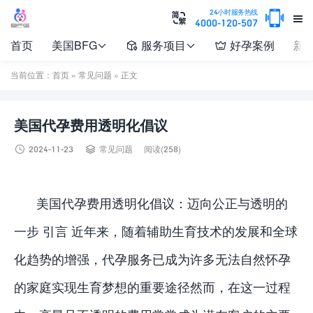

24小时服务热线


4000-120-507
首页
美国BFG
服务项目
好孕案例
新




当前位置：
首页
»
常见问题
» 正文
美国代孕费用透明化倡议


2024-11-23
常见问题
阅读(258)
美国代孕费用透明化倡议：迈向公正与透明的
一步 引言 近年来，随着辅助生育技术的发展和全球
化趋势的增强，代孕服务已成为许多无法自然怀孕
的家庭实现生育梦想的重要途径然而，在这一过程