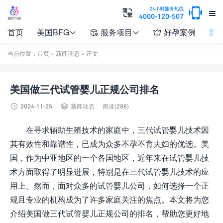

24小时服务热线


4000-120-507
首页
美国BFG
服务项目
好孕案例
新




当前位置：
首页
»
新闻动态
» 正文
美国做三代试管婴儿正规公司排名


2024-11-25
新闻动态
阅读(288)
在寻求辅助生殖技术的家庭中，三代试管婴儿技术因
其有效性和靠谱性，已成为众多不孕不育夫妇的优选。美
国，作为中亚地区的一个各国地区，近年来在试管婴儿技
术方面取得了明显进展，特别是在三代试管婴儿技术的应
用上。然而，面对众多的试管婴儿公司，如何选择一个正
规且专业的机构成为了许多家庭关注的焦点。本文将为您
介绍美国做三代试管婴儿正规公司的排名，帮助您更好地