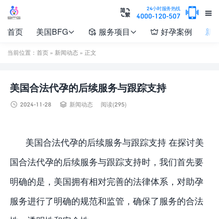

24小时服务热线


4000-120-507
首页
美国BFG
服务项目
好孕案例
新




当前位置：
首页
»
新闻动态
» 正文
美国合法代孕的后续服务与跟踪支持


2024-11-28
新闻动态
阅读(295)
美国合法代孕的后续服务与跟踪支持 在探讨美
国合法代孕的后续服务与跟踪支持时，我们首先要
明确的是，美国拥有相对完善的法律体系，对助孕
服务进行了明确的规范和监管，确保了服务的合法