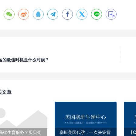








运的最佳时机是什么时候？
关文章
高端生育服务？贝贝壳
塞班美国代孕：一次决策背
【