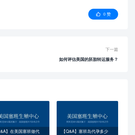

0
赞
下一篇
如何评估美国的胚胎转运服务？
Q&A】在美国塞班做代
【Q&A】塞班岛代孕多少