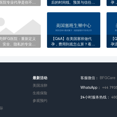
G医院专业代孕是你不二
后的时间线、预算与信任重
孕
择
建
完
壳BFG医院：重新定义
【Q&A】在美国塞班做代
【
、安全、隐私的专业代
孕，费用到底怎么算？看完
孕
这12项收费你就明白了
庭
最新活动
客服微信：
BFGCare
美国冻卵
WhatsApp：
+44 793
生殖保险
24小时服务热线：
40
参观预约
际