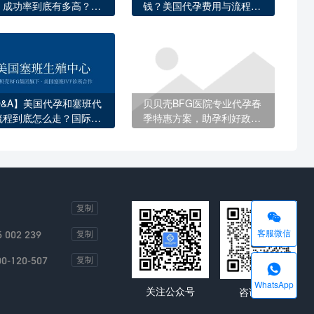
，成功率到底有多高？看
钱？美国代孕费用与流程全
这些数据你就心里有底了
面解答
Q&A】美国代孕和塞班代
贝贝壳BFG医院专业代孕春
流程到底怎么走？国际家
季特惠方案，助孕利好政策
必知的完整指南
不容错过
复制

客服微信
5 002 239
复制
00-120-507
复制

WhatsApp
关注公众号
咨询客服