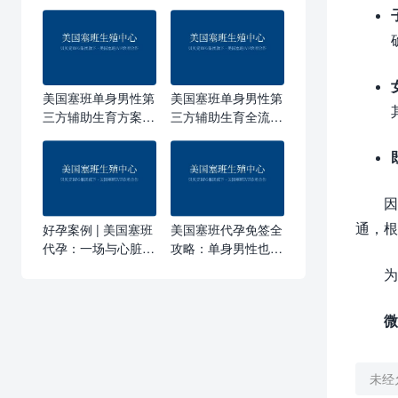
美国塞班单身男性第
美国塞班单身男性第
三方辅助生育方案：
三方辅助生育全流
从精子到宝宝回家的
程：从签约到宝宝出
完整路径
生180天完整攻略
通，根
好孕案例 | 美国塞班
美国塞班代孕免签全
代孕：一场与心脏病
攻略：单身男性也能
的赛跑，她在塞班等
轻松拥有美籍宝宝
为
到了健康的孩子
微
未经