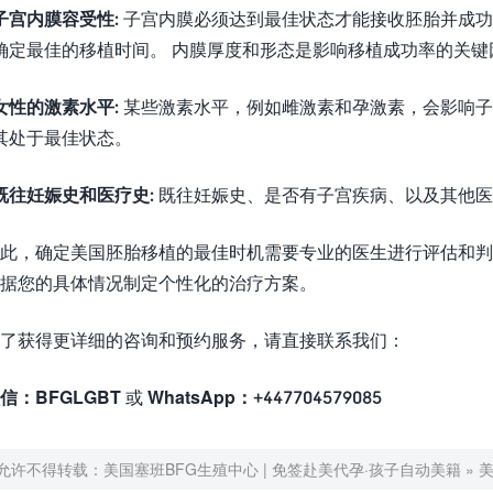
子宫内膜容受性:
子宫内膜必须达到最佳状态才能接收胚胎并成功
确定最佳的移植时间。 内膜厚度和形态是影响移植成功率的关键
女性的激素水平:
某些激素水平，例如雌激素和孕激素，会影响子
其处于最佳状态。
既往妊娠史和医疗史:
既往妊娠史、是否有子宫疾病、以及其他医
因此，确定美国胚胎移植的最佳时机需要专业的医生进行评估和
据您的具体情况制定个性化的治疗方案。
了获得更详细的咨询和预约服务，请直接联系我们：
信：BFGLGBT
或
WhatsApp：+447704579085
允许不得转载：
美国塞班BFG生殖中心 | 免签赴美代孕·孩子自动美籍
»