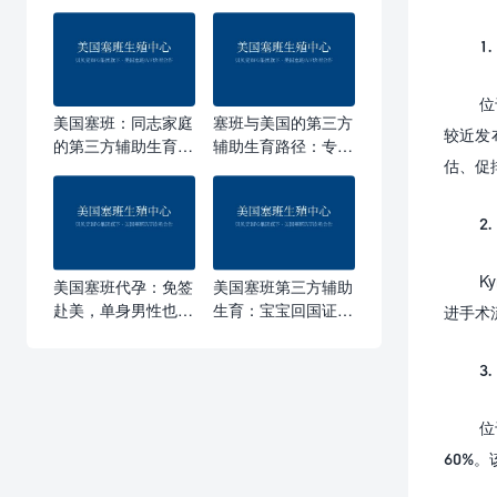
1.
位
美国塞班：同志家庭
塞班与美国的第三方
较近发
的第三方辅助生育完
辅助生育路径：专为
估、促
整路径
同志家庭设计的生育
方案
2.
Ky
美国塞班代孕：免签
美国塞班第三方辅助
赴美，单身男性也能
生育：宝宝回国证件
进手术
在美国拥有亲生孩子
办理全流程，一份就
够
3.
位
60%
。