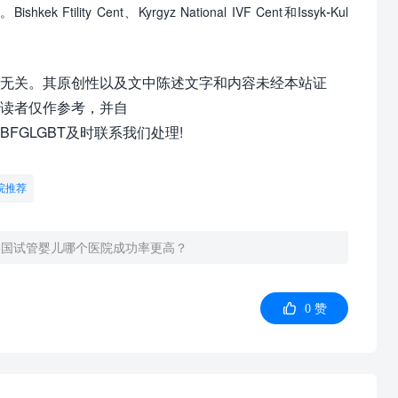
步。
Bishkek Ftility Cent
、
Kyrgyz National IVF Cent
和
Issyk-Kul
无关。其原创性以及文中陈述文字和内容未经本站证
读者仅作参考，并自
GLGBT及时联系我们处理!
院推荐
美国试管婴儿哪个医院成功率更高？

0
赞