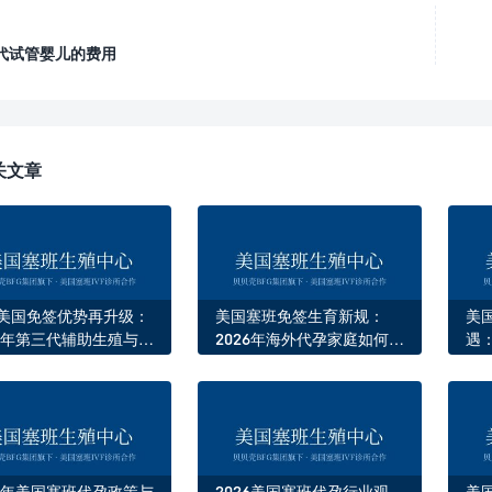
代试管婴儿的费用
关文章
美国免签优势再升级：
美国塞班免签生育新规：
美
26年第三代辅助生殖与代
2026年海外代孕家庭如何高
遇
政解析
效赴美
驱
26年美国塞班代孕政策与
2026美国塞班代孕行业观
美