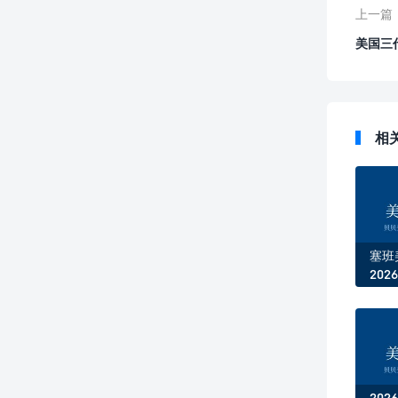
上一篇
美国三
相
塞班
20
孕新
20