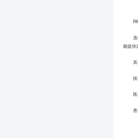
R
选
能提供
其
技
医
患