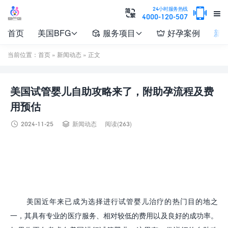

24小时服务热线


4000-120-507
首页
美国BFG
服务项目
好孕案例
新




当前位置：
首页
»
新闻动态
» 正文
美国试管婴儿自助攻略来了，附助孕流程及费
用预估


2024-11-25
新闻动态
阅读(263)
美国近年来已成为选择进行试管婴儿治疗的热门目的地之
一，其具有专业的医疗服务、相对较低的费用以及良好的成功率。