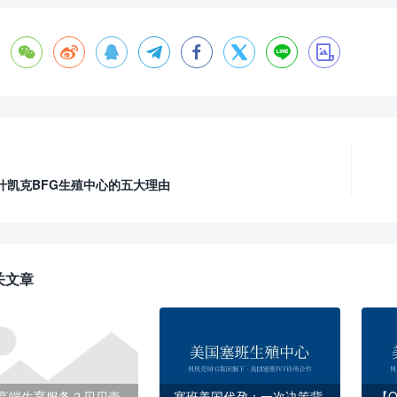








什凯克BFG生殖中心的五大理由
关文章
高端生育服务？贝贝壳
塞班美国代孕：一次决策背
【