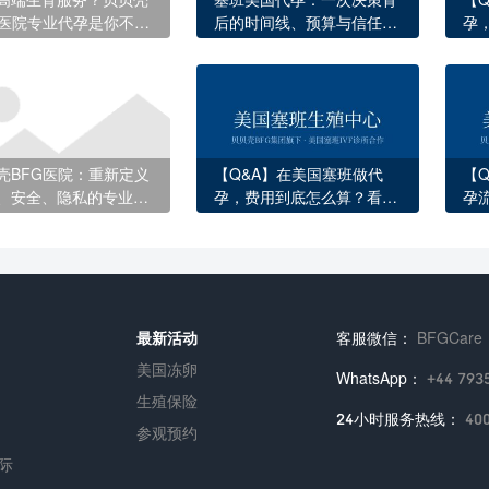
G医院专业代孕是你不二
后的时间线、预算与信任重
孕
择
建
完
壳BFG医院：重新定义
【Q&A】在美国塞班做代
【
、安全、隐私的专业代
孕，费用到底怎么算？看完
孕
这12项收费你就明白了
庭
最新活动
客服微信：
BFGCare
美国冻卵
WhatsApp：
+44 793
生殖保险
24小时服务热线：
40
参观预约
际