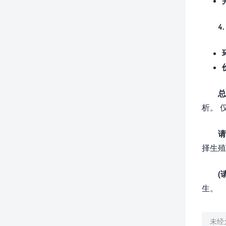
4
总
析。 
请
择生殖
(
生。
未经