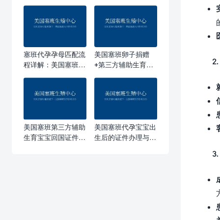
塞班代孕孕母匹配流
美国塞班卵子捐赠
2
程详解：美国塞班如
+第三方辅助生育组
何为委托父母精选最
合方案：解决高龄与
合适的孕妈妈
卵巢功能减退的破局
之道
美国塞班第三方辅助
美国塞班代孕宝宝出
生育宝宝回国证件办
生后的证件办理与回
理全攻略
国落户全流程指南
3