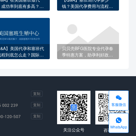
，成功率到底有多高？看
钱？美国代孕费用与流程全
这些数据你就心里有底了
面解答
Q&A】美国代孕和塞班代
贝贝壳BFG医院专业代孕春
流程到底怎么走？国际家
季特惠方案，助孕利好政策
必知的完整指南
不容错过
复制

客服微信
5 002 239
复制
00-120-507
复制

WhatsApp
关注公众号
咨询客服