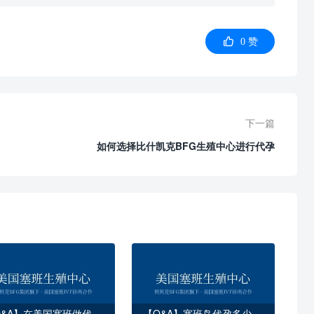

0
赞
下一篇
如何选择比什凯克BFG生殖中心进行代孕
Q&A】在美国塞班做代
【Q&A】塞班岛代孕多少