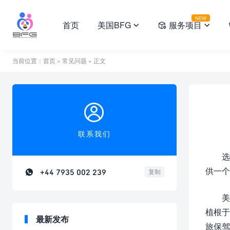
NEW
首页
美国BFG
服务项目



当前位置：
首页
»
常见问题
» 正文

联系我们
选
供一个

+44 7935 002 239
复制
美
植根于
最新发布
旅保驾