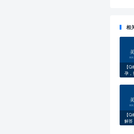
相
【Q
孕，
这1
【Q
解答