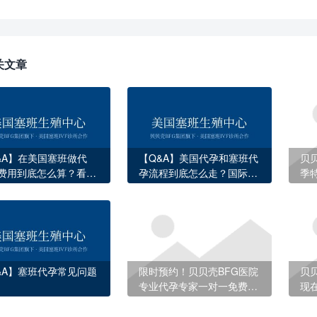
关文章
&A】在美国塞班做代
【Q&A】美国代孕和塞班代
贝
费用到底怎么算？看完
孕流程到底怎么走？国际家
季
2项收费你就明白了
庭必知的完整指南
不
&A】塞班代孕常见问题
限时预约！贝贝壳BFG医院
贝
专业代孕专家一对一免费定
现
制方案
补