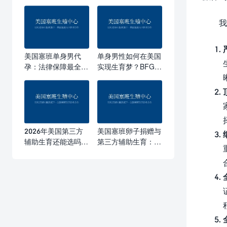
我
美国塞班单身男代
单身男性如何在美国
孕：法律保障最全的
实现生育梦？BFG医
海外生育选择
院全流程解析
2026年美国第三方
美国塞班卵子捐赠与
辅助生育还能选吗？
第三方辅助生育：单
塞班免签+全球六大
身家庭也能拥有基因
国家深度对比
宝宝