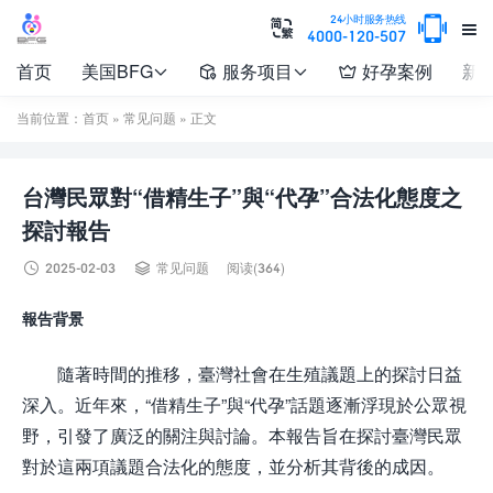

24小时服务热线


4000-120-507
首页
美国BFG
服务项目
好孕案例
新




当前位置：
首页
»
常见问题
» 正文
台灣民眾對“借精生子”與“代孕”合法化態度之
探討報告


2025-02-03
常见问题
阅读(364)
報告背景
隨著時間的推移，臺灣社會在生殖議題上的探討日益
深入。近年來，“借精生子”與“代孕”話題逐漸浮現於公眾視
野，引發了廣泛的關注與討論。本報告旨在探討臺灣民眾
對於這兩項議題合法化的態度，並分析其背後的成因。