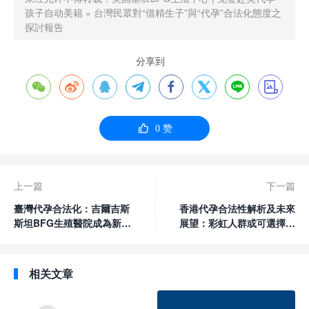
孩子自动美籍
»
台灣民眾對“借精生子”與“代孕”合法化態度之
探討報告
分享到









0
赞
上一篇
下一篇
臺灣代孕合法化：吉爾吉斯
香港代孕合法性解析及未來
斯坦BFG生殖醫院成為新選
展望：彩虹人群或可選擇吉
擇
爾吉斯斯坦BFG生殖醫院
相关文章